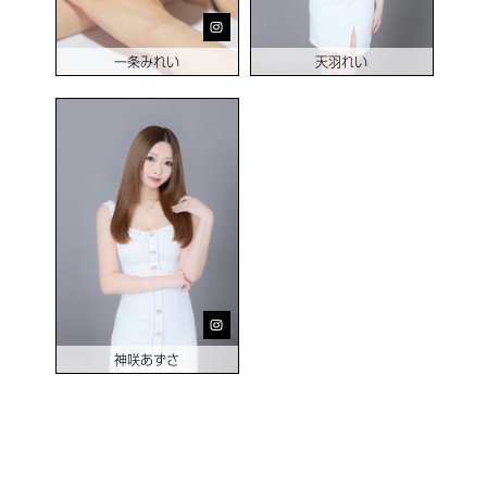
一条みれい
天羽れい
神咲あずさ