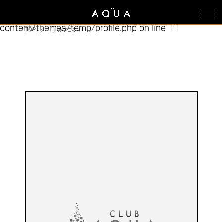
Warning
: Trying to access array offset on false in
/home/xs762946/club-aqua.jp/public_html/wp-
content/themes/temp/profile.php
on line
11
TOP
「」のプロフィール